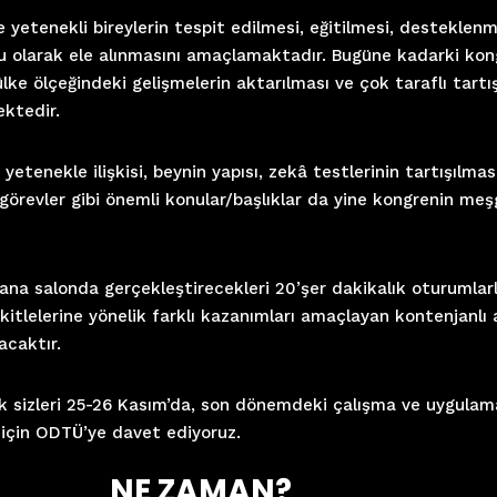
yetenekli bireylerin tespit edilmesi, eğitilmesi, desteklenme
u olarak ele alınmasını amaçlamaktadır. Bugüne kadarki kong
ülke ölçeğindeki gelişmelerin aktarılması ve çok taraflı tart
ektedir.
yetenekle ilişkisi, beynin yapısı, zekâ testlerinin tartışılması
örevler gibi önemli konular/başlıklar da yine kongrenin meşg
na salonda gerçekleştirecekleri 20’şer dakikalık oturumlarla
kitlelerine yönelik farklı kazanımları amaçlayan kontenjanlı 
acaktır.
ak sizleri 25-26 Kasım’da, son dönemdeki çalışma ve uygulam
için ODTÜ’ye davet ediyoruz.
NE ZAMAN?