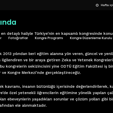
Hafta iç
ında
i en detaylı haliyle Türkiye’nin en kapsamlı kongresinde konu
r
Fotoğraflar
Kongre Programı
Kongre Düzenleme Kurulu
 2013 yılından beri eğitim alanına yön veren, güncel ve yenil
 ilgilendiren ve bir araya getiren Zeka ve Yetenek Kongreler
bu kongrelerin sekizincisini yine ODTÜ Eğitim Fakültesi iş bir
 ve Kongre Merkezi’nde gerçekleştireceğiz.
 kavramı, insanın bütünlüğü içerisinde değerlendirilerek, k
ye’de özel yetenekli öğrencilerin eğitimine yönelik yapılan ça
lan ebeveynlerin yaşadıkları sorunlar ve çözüm yolları gibi bi
fından ele alınmaktadır.