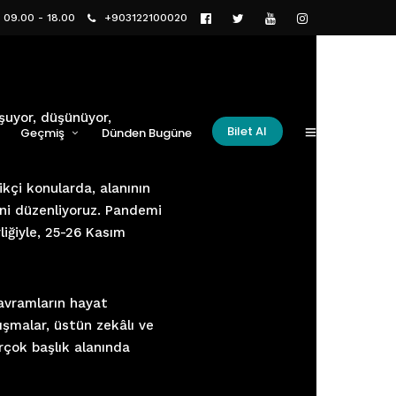
i 09.00 - 18.00
+903122100020
şuyor, düşünüyor,
Bilet Al
Geçmiş
Dünden Bugüne
2019
ikçi konularda, alanının
2018
ini düzenliyoruz. Pandemi
2017
liğiyle, 25-26 Kasım
2016
2015
avramların hayat
2014
lışmalar, üstün zekâlı ve
2013
rçok başlık alanında