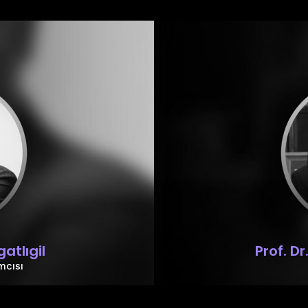
atlıgil
Prof. D
mcısı