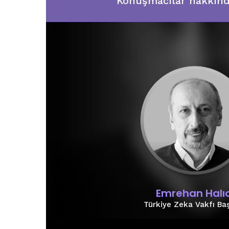
Konuşmacılar hakkında 
Emrehan Halıc
Türkiye Zeka Vakfı Ba