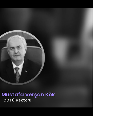
r. Mustafa Verşan Kök
ODTÜ Rektörü