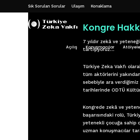
Sık Sorulan Sorular
Ulaşım
Konaklama
Kongre Hakk
7 yıldır zekâ ve yeteneğ
Açılış
Konuşmacılar
Atölyele
tartışıyoruz…
Türkiye Zeka Vakfı olarak
tüm aktörlerini yakından
sebebiyle ara verdiğimiz 
tarihlerinde ODTÜ Kültür
Kongrede zekâ ve yetenek
başarısındaki rolü, Türki
yetenekli çocuğa sahip o
uzman konuşmacılar tara