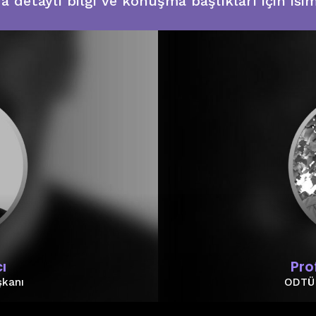
detaylı bilgi ve konuşma başlıkları için isimle
ı
Pro
şkanı
ODTÜ 