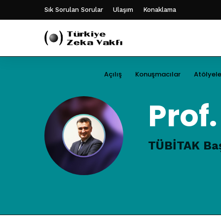
Sık Sorulan Sorular
Ulaşım
Konaklama
Açılış
Konuşmacılar
Atölyele
Prof
TÜBİTAK Baş