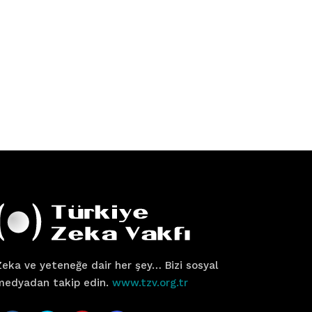
Zeka ve yeteneğe dair her şey… Bizi sosyal
medyadan takip edin.
www.tzv.org.tr