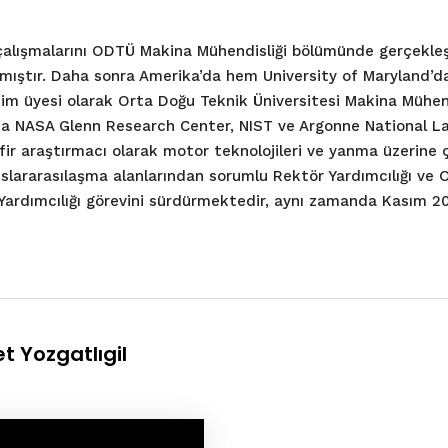
ü çalışmalarını ODTÜ Makina Mühendisliği bölümünde gerçekleş
amıştır. Daha sonra Amerika’da hem University of Maryland’d
tim üyesi olarak Orta Doğu Teknik Üniversitesi Makina Mühend
a’da NASA Glenn Research Center, NIST ve Argonne National L
ir araştırmacı olarak motor teknolojileri ve yanma üzerine 
uslararasılaşma alanlarından sorumlu Rektör Yardımcılığı ve
Yardımcılığı görevini sürdürmektedir, aynı zamanda Kasım 
t Yozgatlıgil