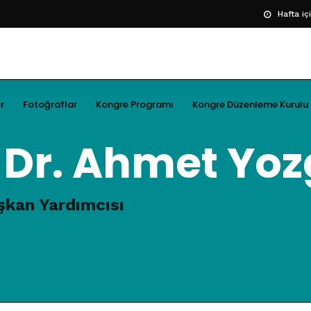
Hafta iç
r
Fotoğraflar
Kongre Programı
Kongre Düzenleme Kurulu
. Dr. Ahmet Yozg
kan Yardımcısı