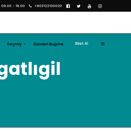
i 09.00 - 18.00
+903122100020
Bilet Al
Geçmiş
Dünden Bugüne
2019
atlıgil
2018
2017
2016
2015
2014
2013