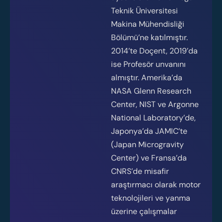
Teknik Üniversitesi
Makina Mühendisliği
Bölümü’ne katılmıştır.
2014’te Doçent, 2019’da
Event
ise Profesör unvanını
registration
almıştır. Amerika’da
NASA Glenn Research
Please fill out the form
Center, NIST ve Argonne
below to register for AI
National Laboratory’de,
summit
Japonya’da JAMIC’te
(Japan Microgravity
Your name
Center) ve Fransa’da
CNRS’de misafir
araştırmacı olarak motor
teknolojileri ve yanma
Your email
üzerine çalışmalar